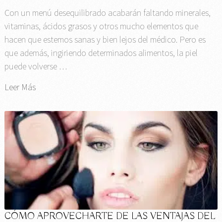
Con un menú desequilibrado acabarán faltando minerales,
vitaminas, ácidos grasos y otros mucho elementos que
hacen que estemos sanas y bien lejos del médico. Pero es
que además, ingiriendo determinados alimentos, la piel
puede volverse …
Leer Más
CÓMO APROVECHARTE DE LAS VENTAJAS DEL