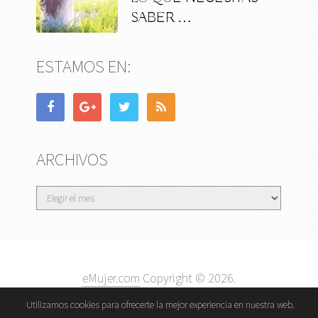
SABER …
ESTAMOS EN:
ARCHIVOS
Archivos
eMujer.com
Copyright © 2026.
Contactar
||
Datos Legales y Privacidad
y
Política de
Utilizamos cookies para ofrecerte la mejor experiencia en nuestra web.
Cookies