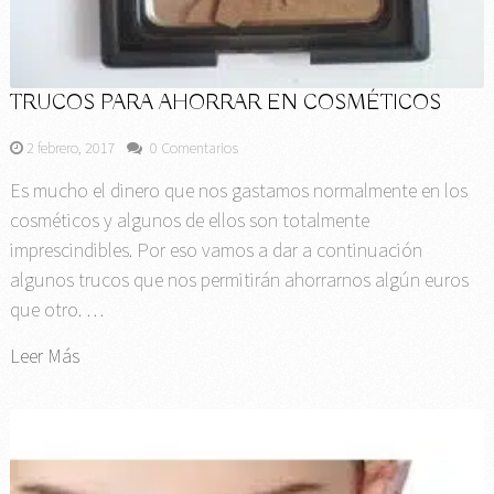
TRUCOS PARA AHORRAR EN COSMÉTICOS
2 febrero, 2017
0 Comentarios
Es mucho el dinero que nos gastamos normalmente en los
cosméticos y algunos de ellos son totalmente
imprescindibles. Por eso vamos a dar a continuación
algunos trucos que nos permitirán ahorrarnos algún euros
que otro. …
Leer Más