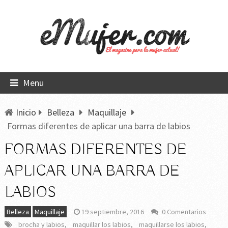
Menu
Inicio
Belleza
Maquillaje
Formas diferentes de aplicar una barra de labios
FORMAS DIFERENTES DE
APLICAR UNA BARRA DE
LABIOS
Belleza
Maquillaje
19 septiembre, 2016
0 Comentarios
brocha y labios
,
maquillar los labios
,
maquillarse los labios
,