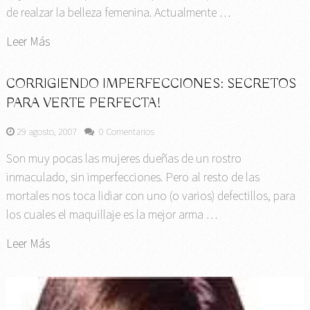
de realzar la belleza femenina. Actualmente …
Leer Más
CORRIGIENDO IMPERFECCIONES: SECRETOS
PARA VERTE PERFECTA!
29 agosto, 2007
0 Comentarios
Son muy pocas las mujeres dueñas de un rostro
inmaculado, sin imperfecciones. Pero al resto de las
mortales nos toca lidiar con uno (o varios) defectillos, para
los cuales el maquillaje es la mejor arma …
Leer Más