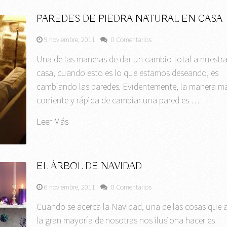
PAREDES DE PIEDRA NATURAL EN CASA
9 noviembre, 2011
0 Comentarios
Una de las maneras de dar un cambio total a nuestr
casa, cuando esto es lo que estamos deseando, es
cambiando las paredes. Evidentemente, la manera m
corriente y rápida de cambiar una pared es …
Leer Más
EL ÁRBOL DE NAVIDAD
6 noviembre, 2011
0 Comentarios
Cuando se acerca la Navidad, una de las cosas que 
la gran mayoría de nosotras nos ilusiona hacer es