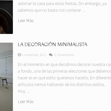
adornar la casa para estas fiestas. Sin embargo, ya
sabemos que no basta con comprar …
Leer Más
LA DECORACIÓN MINIMALISTA
5 noviembre, 2011
0 Comentarios
En el momento en que decidimos decorar nuestra ca
a fondo, una de las primeras elecciones que debemo
hacer es en qué estilo queremos hacerlo. En diferente
artículos iremos hablando de los distintos estilos.
Hoy …
Leer Más