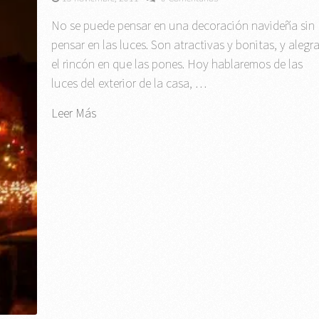
No se puede pensar en una decoración navideña sin
pensar en las luces. Son atractivas y bonitas, y alegr
el rincón en que las pones. Hoy hablaremos de las
luces del exterior de la casa, …
Leer Más