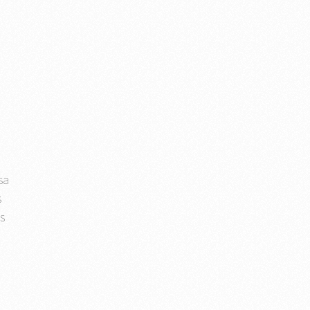
sa
s
s