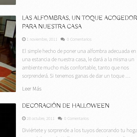
LAS ALFOMBRAS, UN TOQUE ACOGEDO
PARA NUESTRA CASA
1 noviembre, 2011
0 Comentarios
El simple hecho de poner una alfombra adecuada en
una estancia de nuestra casa, le dará a la misma un
ambiente mucho más confortable, tanto que nos
sorprenderá. Si tenemos ganas de dar un toque …
Leer Más
DECORACIÓN DE HALLOWEEN
28 octubre, 2011
0 Comentarios
Diviértete y sorprende a los tuyos decorando tu hog