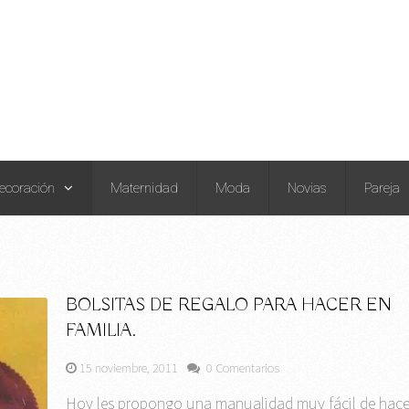
ecoración
Maternidad
Moda
Novias
Pareja
BOLSITAS DE REGALO PARA HACER EN
FAMILIA.
15 noviembre, 2011
0 Comentarios
Hoy les propongo una manualidad muy fácil de hace