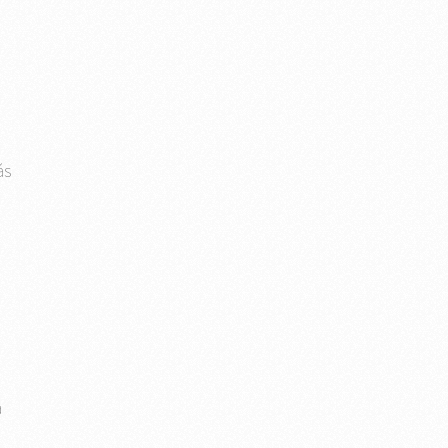
a
ás
a