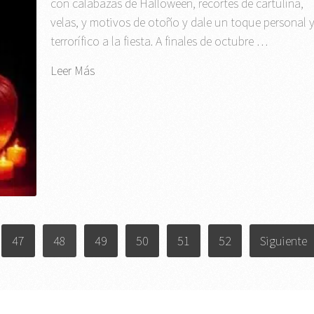
con calabazas de Halloween, recortes de cartulina,
velas, y motivos de otoño y dale un toque personal 
terrorífico a la fiesta. A finales de octubre …
Leer Más
47
48
49
50
51
52
Siguiente