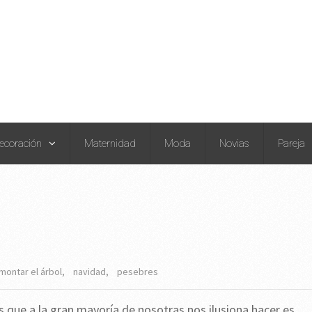
ecoración
Maternidad
Moda
Novias
Pareja
montar el árbol
,
navidad
,
pesebres
s que a la gran mayoría de nosotras nos ilusiona hacer es