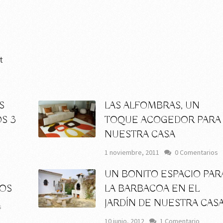
t
S
LAS ALFOMBRAS, UN
OS 3
TOQUE ACOGEDOR PARA
NUESTRA CASA
s
1 noviembre, 2011
0 Comentarios
UN BONITO ESPACIO PAR
OS
LA BARBACOA EN EL
JARDÍN DE NUESTRA CAS
s
10 junio, 2012
1 Comentario