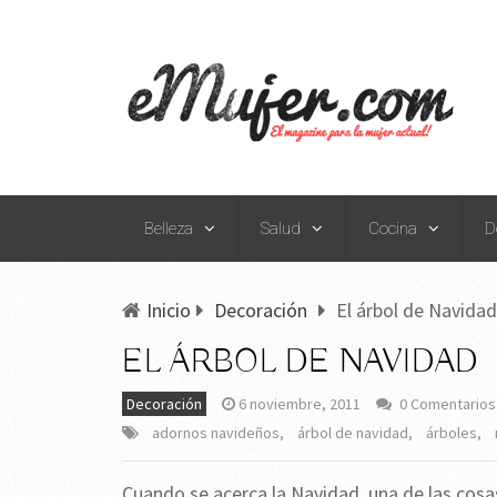
Belleza
Salud
Cocina
D
Inicio
Decoración
El árbol de Navidad
EL ÁRBOL DE NAVIDAD
Decoración
6 noviembre, 2011
0 Comentarios
adornos navideños
,
árbol de navidad
,
árboles
,
Cuando se acerca la Navidad, una de las cosa