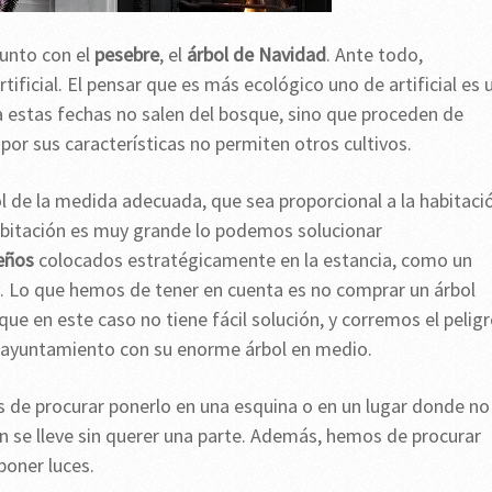
unto con el
pesebre
, el
árbol de Navidad
. Ante todo,
ificial. El pensar que es más ecológico uno de artificial es 
 estas fechas no salen del bosque, sino que proceden de
or sus características no permiten otros cultivos.
l de la medida adecuada, que sea proporcional a la habitaci
abitación es muy grande lo podemos solucionar
eños
colocados estratégicamente en la estancia, como un
s. Lo que hemos de tener en cuenta es no comprar un árbol
e en este caso no tiene fácil solución, y corremos el pelig
l ayuntamiento con su enorme árbol en medio.
s de procurar ponerlo en una esquina o en un lugar donde no
n se lleve sin querer una parte. Además, hemos de procurar
poner luces.