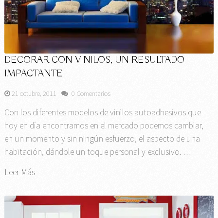
DECORAR CON VINILOS, UN RESULTADO
IMPACTANTE
21 octubre, 2011
0 Comentarios
Con los diferentes modelos de vinilos autoadhesivos que
hoy en día encontramos en el mercado podemos cambiar,
en un momento y sin ningún esfuerzo, el aspecto de una
habitación, dándole un toque personal y exclusivo. …
Leer Más