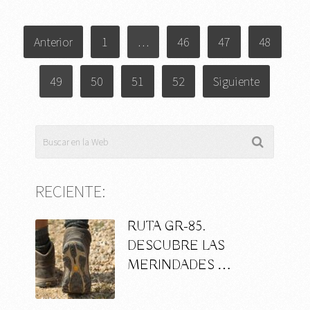
PAGINACIÓN
Anterior
1
…
46
47
48
DE
ENTRADAS
49
50
51
52
Siguiente
RECIENTE:
RUTA GR-85.
DESCUBRE LAS
MERINDADES …