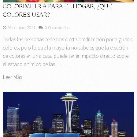
COLORIMETRÍA PARA EL HOGAR, ¿QUÉ
COLORES USAR?
26 octubre, 2011
0 Comentarios
Todas las personas tenemos cierta predilección por algunos
colores, pero lo que la mayoría no sabe es que la elección
de colores en una casa puede tener impacto directo sobre
el estado anímico de las …
Leer Más