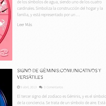
de los símbolos de agua, siendo uno de los cuatro
cardinales. Simboliza la construcción del hogar y la
familia, y está representado por un …
Leer Más
SIGNO DE GÉMINIS:COMUNICATIVOS Y
VERSÁTILES
9 abril, 2013
0 Comentarios
El tercer signo del zodíaco es Géminis, y es el símbol
de la conciencia. Se trata de un símbolo de aire. Está