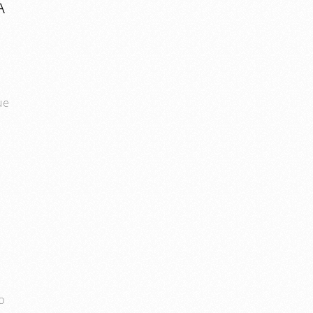
A
ue
o