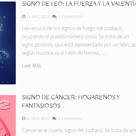
SIGNO DE LEO: LA FUERZA Y LA VALENTÍ
11 abril, 2013
0 Comentarios
Leo es uno de los signos de fuego del zodíaco,
ocupando el puesto número cinco. Se trata de un
signo positivo, que está representado por un león, q
según muchos es el León de Nemea, …
Leer Más
SIGNO DE CÁNCER: HOGAREÑOS Y
FANTASIOSOS
10 abril, 2013
0 Comentarios
Cáncer es el cuarto signo del zodíaco. Se trata de un