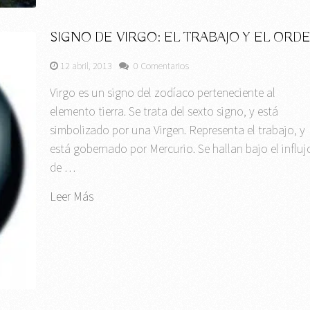
SIGNO DE VIRGO: EL TRABAJO Y EL ORD
12 abril, 2013
0 Comentarios
Virgo es un signo del zodíaco perteneciente al
elemento tierra. Se trata del sexto signo, y está
simbolizado por una Virgen. Representa el trabajo, y
está gobernado por Mercurio. Se hallan bajo el influj
de …
Leer Más