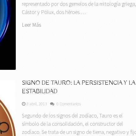
representado por dos gemelos de la mitología griega
Cástor y Pólux, dos héroes …
Leer Más
SIGNO DE TAURO: LA PERSISTENCIA Y LA
ESTABILIDAD
8 abril, 2013
0 Comentarios
Segundo de los signos del zodíaco, Tauro es el
símbolo de la consolidación, el constructor del
zodíaco. Se trata de un signo de tierra, negativo y fij