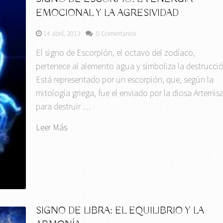
EMOCIONAL Y LA AGRESIVIDAD
14 abril, 2013
0 Comentarios
El signo de Escorpión, el octavo del zodíaco,
pertenece al alemento agua y simboliza la destrucció
Está representado por un escorpión, que, según la
mitología griega, fue el enviado por la diosa Artemis
para destruir …
Leer Más
SIGNO DE LIBRA: EL EQUILIBRIO Y LA