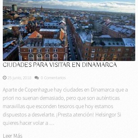
CIUDADES PARA VISITAR EN DINAMARCA
25 junio, 2018
0 Comentarios
Aparte de Copenhague hay ciudades en Dinamarca que a
priori no suenan demasiado, pero que son auténticas
maravillas que esconden tesoros que hoy estamos
dispuestos a desvelarte. ¡Presta atención! Helsingor Si
quieres hacer volar a …
Leer Más