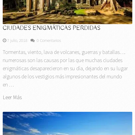
CIUDADES ENIGMÁTICAS PERDIDAS
7 julio, 2018
0 Comentarios
Tormentas, viento, lava de volcanes, guerras y batallas….
numerosas son las causas por las que muchas ciudades
enigmáticas desaparecieron en su día, dejando en su lugar
algunos de los vestigios más impresionantes del mundo
en …
Leer Más