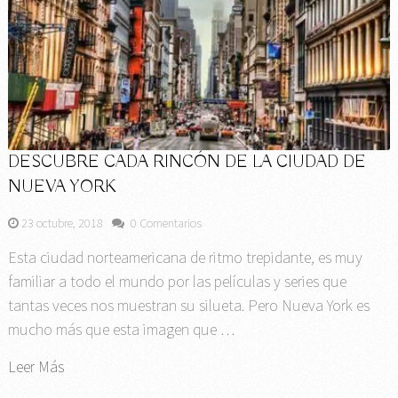
DESCUBRE CADA RINCÓN DE LA CIUDAD DE
NUEVA YORK
23 octubre, 2018
0 Comentarios
Esta ciudad norteamericana de ritmo trepidante, es muy
familiar a todo el mundo por las películas y series que
tantas veces nos muestran su silueta. Pero Nueva York es
mucho más que esta imagen que …
Leer Más