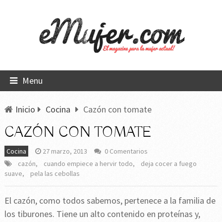
Menu
Inicio
Cocina
Cazón con tomate
CAZÓN CON TOMATE
Cocina
27 marzo, 2013
0 Comentarios
cazón
,
cuando empiece a hervir todo
,
deja cocer a fuego
suave
,
pela las cebollas
El cazón, como todos sabemos, pertenece a la familia de
los tiburones. Tiene un alto contenido en proteínas y,