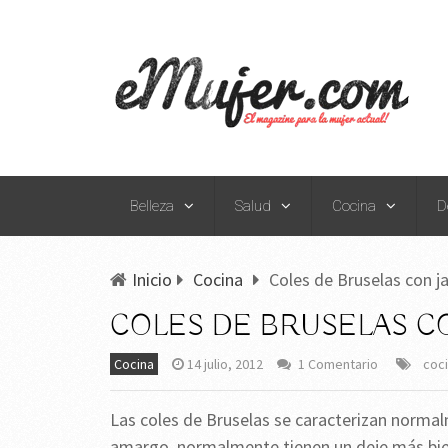
Belleza
Salud
Cocina
D
Inicio
Cocina
Coles de Bruselas con 
COLES DE BRUSELAS C
Cocina
14 julio, 2012
1 Comentario
coci
Las coles de Bruselas se caracterizan norma
amargo, normalmente tienen un deje más bie