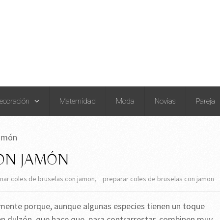
ecoración
Maternidad
Moda
Novias
Pareja
jamón
ON JAMÓN
nar coles de bruselas con jamon
,
preparar coles de bruselas con jamon
lmente porque, aunque algunas especies tienen un toque
n dulzón, que hace que, para contrarrestar, combinen muy