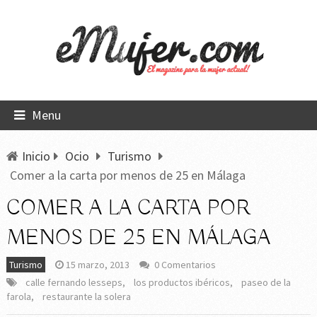
Menu
Inicio
Ocio
Turismo
Comer a la carta por menos de 25 en Málaga
COMER A LA CARTA POR
MENOS DE 25 EN MÁLAGA
Turismo
15 marzo, 2013
0 Comentarios
calle fernando lesseps
,
los productos ibéricos
,
paseo de la
farola
,
restaurante la solera