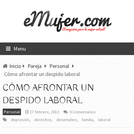
Menu
Inicio
Pareja
Personal
Cómo afrontar un despido laboral
CÓMO AFRONTAR UN
DESPIDO LABORAL
Personal
27 febrero, 2013
0 Comentarios
depresión
,
derechos
,
desempleo
,
familia
,
laboral