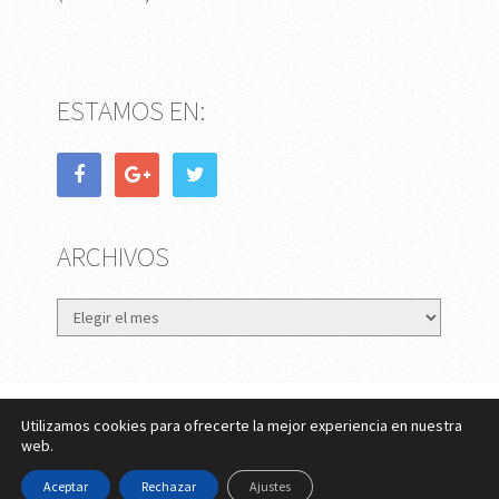
ESTAMOS EN:
ARCHIVOS
Archivos
Utilizamos cookies para ofrecerte la mejor experiencia en nuestra
eMujer.com
Copyright © 2026.
web.
Contactar
||
Datos Legales y Privacidad
y
Política de
Aceptar
Rechazar
Ajustes