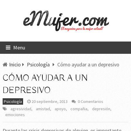
Menu
Inicio
Psicología
Cómo ayudar a un depresivo
CÓMO AYUDAR A UN
DEPRESIVO
Psicología
20 septiembre, 2013
0 Comentarios
agresividad
,
amistad
,
apoyo
,
compañia
,
depresión
,
emociones
Durante las crisis depresivas de alguien, es importante