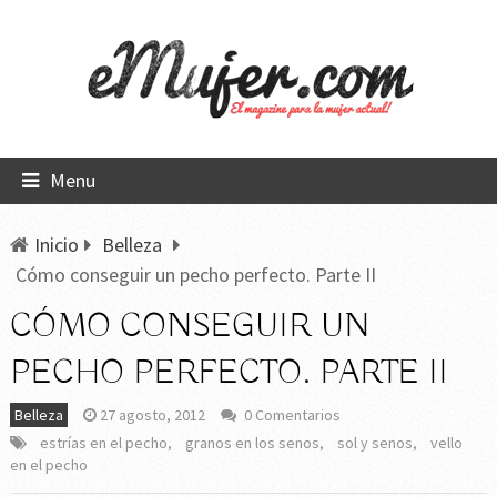
Menu
Inicio
Belleza
Cómo conseguir un pecho perfecto. Parte II
CÓMO CONSEGUIR UN
PECHO PERFECTO. PARTE II
Belleza
27 agosto, 2012
0 Comentarios
estrías en el pecho
,
granos en los senos
,
sol y senos
,
vello
en el pecho