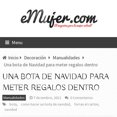
Menu
Inicio
Decoración
Manualidades
Una bota de Navidad para meter regalos dentro
UNA BOTA DE NAVIDAD PARA
METER REGALOS DENTRO
Manualidades
7 diciembre, 2012
0 Comentarios
bota
,
como hacer un bota de navidad
,
forran el carton
,
navidad