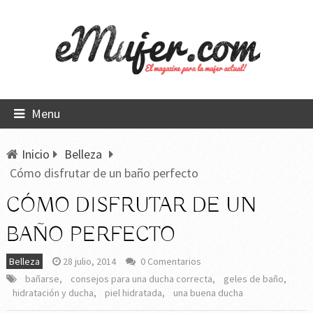
Menu
Inicio
Belleza
Cómo disfrutar de un baño perfecto
CÓMO DISFRUTAR DE UN
BAÑO PERFECTO
Belleza
28 julio, 2014
0 Comentarios
bañarse
,
consejos para una ducha correcta
,
geles de baño
,
hidratación y ducha
,
piel hidratada
,
una buena ducha