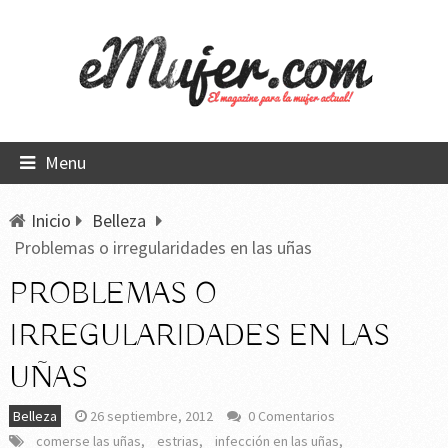
Menu
Inicio
Belleza
Problemas o irregularidades en las uñas
PROBLEMAS O
IRREGULARIDADES EN LAS
UÑAS
Belleza
26 septiembre, 2012
0 Comentarios
comerse las uñas
,
estrias
,
infección en las uñas
,