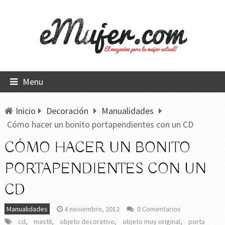
Menu
Inicio
Decoración
Manualidades
Cómo hacer un bonito portapendientes con un CD
CÓMO HACER UN BONITO
PORTAPENDIENTES CON UN
CD
Manualidades
4 noviembre, 2012
0 Comentarios
cd
,
mastil
,
objeto decorativo
,
objeto muy original
,
porta