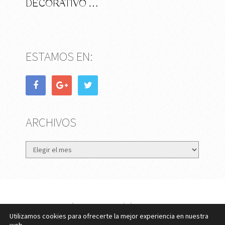
DECORATIVO …
ESTAMOS EN:
ARCHIVOS
Archivos
eMujer.com
Copyright © 2026.
Utilizamos cookies para ofrecerte la mejor experiencia en nuestra
Contactar
||
Datos Legales y Privacidad
y
Política de