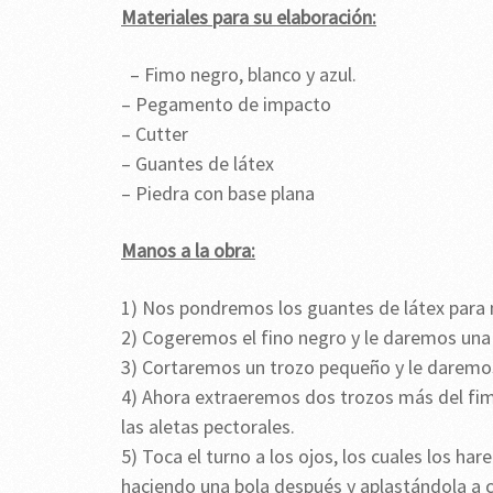
Materiales para su elaboración:
– Fimo negro, blanco y azul.
– Pegamento de impacto
– Cutter
– Guantes de látex
– Piedra con base plana
Manos a la obra:
1) Nos pondremos los guantes de látex para n
2) Cogeremos el fino negro y le daremos una
3) Cortaremos un trozo pequeño y le daremos 
4) Ahora extraeremos dos trozos más del fim
las aletas pectorales.
5) Toca el turno a los ojos, los cuales los h
haciendo una bola después y aplastándola a 