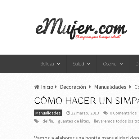
Belleza
Salud
Cocina
D
Inicio
Decoración
Manualidades
C
CÓMO HACER UN SIMPÁ
Manualidades
22 marzo, 2013
0 Comentarios
delfín
,
guantes de látex
,
llevaremos todos los tr
Vamos a elaborar una bonita manualidad dond