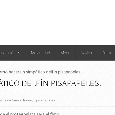
ecoración
Maternidad
Moda
Novias
Pareja
ómo hacer un simpático delfín pisapapeles.
TICO DELFÍN PISAPAPELES.
ozos de fimo al horno
,
pisapapeles
e el protagonista será el fimo.