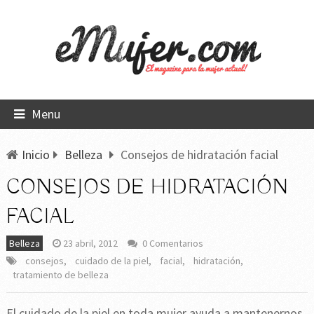
Menu
Inicio
Belleza
Consejos de hidratación facial
CONSEJOS DE HIDRATACIÓN
FACIAL
Belleza
23 abril, 2012
0 Comentarios
consejos
,
cuidado de la piel
,
facial
,
hidratación
,
tratamiento de belleza
El cuidado de la piel en toda mujer ayuda a mantenernos