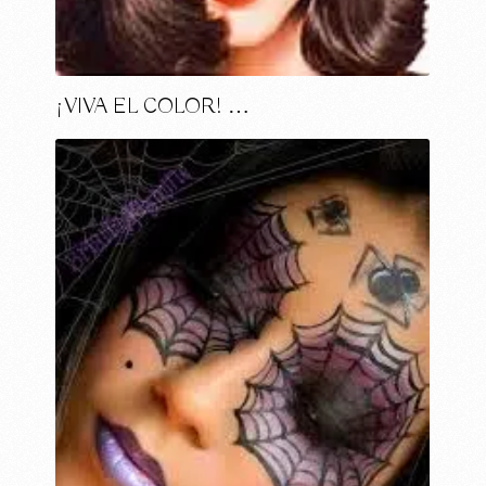
¡VIVA EL COLOR! …