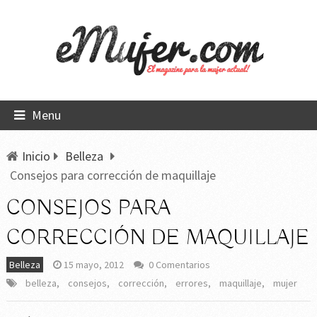
Menu
Inicio
Belleza
Consejos para corrección de maquillaje
CONSEJOS PARA
CORRECCIÓN DE MAQUILLAJE
Belleza
15 mayo, 2012
0 Comentarios
belleza
,
consejos
,
corrección
,
errores
,
maquillaje
,
mujer