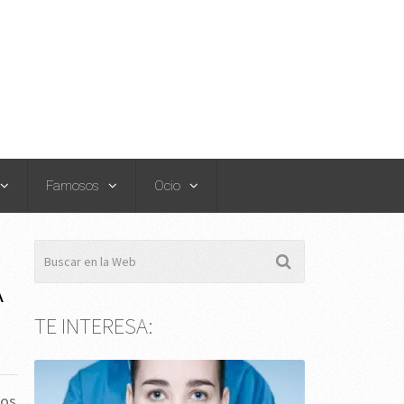
Famosos
Ocio
A
TE INTERESA:
jos