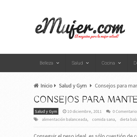
Belleza
Salud
Cocina
D
Inicio
Salud y Gym
Consejos para ma
CONSEJOS PARA MANT
Salud y Gym
10 diciembre, 2011
0 Comentari
alimentación balanceada
,
comida sana
,
dieta ba
Conseguir el peso ideal, es sólo cuestión de