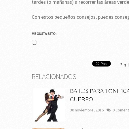
tardes (o mañanas) a recorrer las áreas verde
Con estos pequeños consejos, puedes consegu
ME GUSTA ESTO:
Cargando...
Pin I
RELACIONADOS
BAILES PARA TONIFIC
CUERPO
30 noviembre, 2016
0 Coment