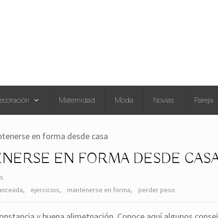
ecoración
Maternidad
Moda
Novias
Pareja
ntenerse en forma desde casa
ENERSE EN FORMA DESDE CAS
os
lanceada
,
ejercicios
,
mantenerse en forma
,
perder peso
 constancia y buena alimetnación. Conoce aquí algunos conse