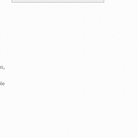
s,
s
le