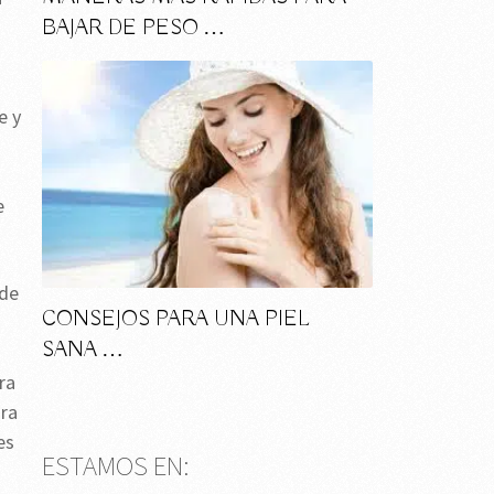
BAJAR DE PESO …
e y
e
 de
CONSEJOS PARA UNA PIEL
SANA …
ra
ara
es
ESTAMOS EN: