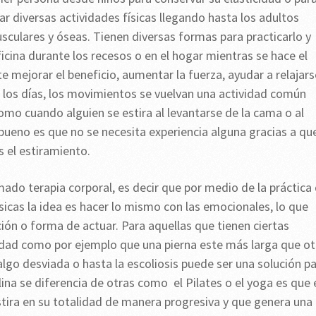
 diversas actividades físicas llegando hasta los adultos
culares y óseas. Tienen diversas formas para practicarlo y
icina durante los recesos o en el hogar mientras se hace el
e mejorar el beneficio, aumentar la fuerza, ayudar a relajars
e los días, los movimientos se vuelvan una actividad común
como cuando alguien se estira al levantarse de la cama o al
bueno es que no se necesita experiencia alguna gracias a qu
s el estiramiento.
ado terapia corporal, es decir que por medio de la práctica
sicas la idea es hacer lo mismo con las emocionales, lo que
ción o forma de actuar. Para aquellas que tienen ciertas
idad como por ejemplo que una pierna este más larga que ot
lgo desviada o hasta la escoliosis puede ser una solución p
plina se diferencia de otras como el Pilates o el yoga es que 
estira en su totalidad de manera progresiva y que genera una