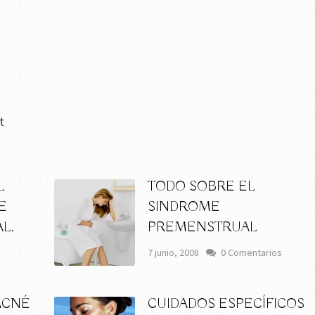
t
L
TODO SOBRE EL
E
SINDROME
L.
PREMENSTRUAL
7 junio, 2008
0 Comentarios
ACNÉ
CUIDADOS ESPECÍFICOS