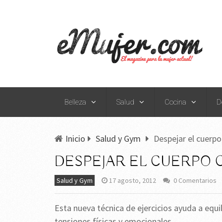
Belleza
Salud
Cocina
D
Inicio
Salud y Gym
Despejar el cuerpo
DESPEJAR EL CUERPO 
Salud y Gym
17 agosto, 2012
0 Comentarios
Esta nueva técnica de ejercicios ayuda a equil
tensiones físicas y emocionales.