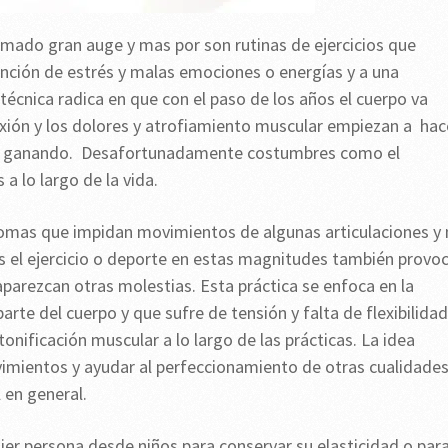
mado gran auge y mas por son rutinas de ejercicios que
ención de estrés y malas emociones o energías y a una
 técnica radica en que con el paso de los años el cuerpo va
exión y los dolores y atrofiamiento muscular empiezan a hac
 va ganando. Desafortunadamente costumbres como el
a lo largo de la vida.
íntomas que impidan movimientos de algunas articulaciones y
es el ejercicio o deporte en estas magnitudes también provo
parezcan otras molestias. Esta práctica se enfoca en la
rte del cuerpo y que sufre de tensión y falta de flexibilidad
nificación muscular a lo largo de las prácticas. La idea
vimientos y ayudar al perfeccionamiento de otras cualidade
l en general.
ier persona desde niños para conservar su elasticidad o par