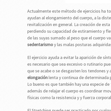
Actualmente este método de ejercicios ha to
ayudan al elongamiento del cuerpo, a la dist
revitalización en general. La creación de esta
perdiendo su capacidad de estiramiento y fl
de las suyas sumado al peso que el cuerpo
sedentarismo
y las malas posturas adquiridas 
El ejercicio ayuda a evitar la aparición de s
es necesario que sea excesivo o rutinario pu
que se acabe o se desgasten los tendones y a
elongación
lenta y continua de determinada pa
Lo bueno es que también hay una especie de to
además de relajar el cuerpo es coordinar mo
físicas como la resistencia y y fuerza corpora
El Stretching puede ser practicado por cualqu