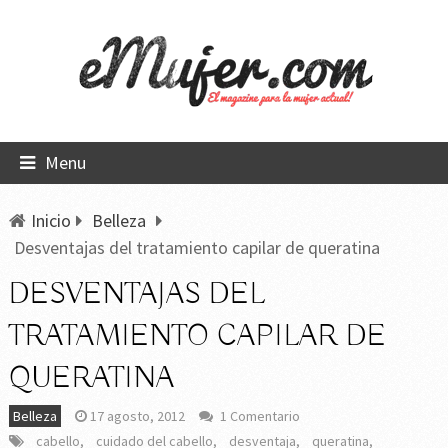
Menu
Inicio
Belleza
Desventajas del tratamiento capilar de queratina
DESVENTAJAS DEL
TRATAMIENTO CAPILAR DE
QUERATINA
Belleza
17 agosto, 2012
1 Comentario
cabello
,
cuidado del cabello
,
desventaja
,
queratina
,