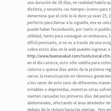
una duración de 28 días, en realidad habría 
distinta, y necesita «su tiempo» (como para 
determina que el ciclo lo le dure ya sean 25, 
perfecto para llamar a la cigueña, ese es un
puede haber fecundación, por tanto si pudi
utilidad, tanto para conseguir un embarazo, l
difícil precisarlo, si no es a través de una e
sobre estos días en la web pueden ingresar a 
http://www.buenasalud.com/tools/ovcal.cfm
en el día catorce, esto sólo valdría para cicl
catorce o quince días antes de la próxima reg
cerrar, la menstruación en términos general
a los seres de este sexo de diferentes maner
irritables o deprimidas, mientras otras sufre
sienten cansadas los primeros días del perí
abdominales, afectando el área alrededor de 
debajo de la cintura hacia las piernas. Hoy 