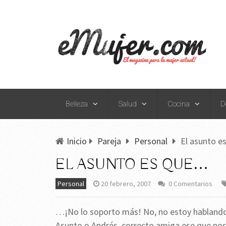
Belleza
Salud
Cocina
D
Inicio
Pareja
Personal
El asunto 
EL ASUNTO ES QUE…
Personal
20 febrero, 2007
0 Comentarios
…¡No lo soporto más! No, no estoy hablando d
Asunto o Andrés, correcto amiga ese que nos v