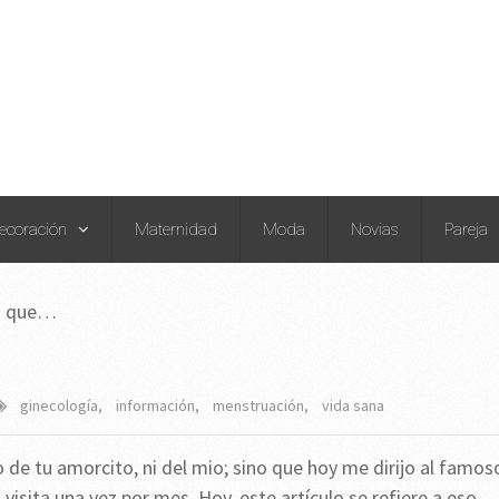
ecoración
Maternidad
Moda
Novias
Pareja
es que…
ginecología
,
información
,
menstruación
,
vida sana
e tu amorcito, ni del mio; sino que hoy me dirijo al famos
isita una vez por mes. Hoy, este artículo se refiere a eso