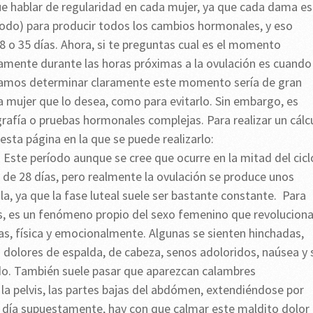
que hablar de regularidad en cada mujer, ya que cada dama es
todo) para producir todos los cambios hormonales, y eso
28 o 35 días. Ahora, si te preguntas cual es el momento
icamente durante las horas próximas a la ovulación es cuando
éramos determinar claramente este momento sería de gran
a mujer que lo desea, como para evitarlo. Sin embargo, es
cografía o pruebas hormonales complejas. Para realizar un cálc
esta página en la que se puede realizarlo:
. Este período aunque se cree que ocurre en la mitad del cicl
os de 28 días, pero realmente la ovulación se produce unos
la, ya que la fase luteal suele ser bastante constante. Para
es, es un fenómeno propio del sexo femenino que revolucion
as, física y emocionalmente. Algunas se sienten hinchadas,
n dolores de espalda, de cabeza, senos adoloridos, naúsea y 
odo. También suele pasar que aparezcan calambres
la pelvis, las partes bajas del abdómen, extendiéndose por
en día supuestamente, hay con que calmar este maldito dolor