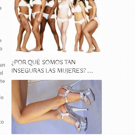
a
e
 o
¿POR QUÉ SOMOS TAN
 un
INSEGURAS LAS MUJERES? …
el
rte
do
co