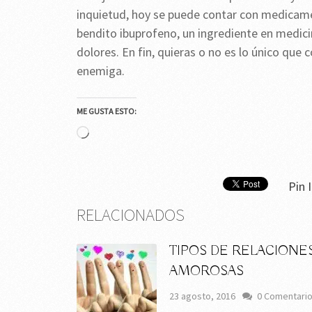
inquietud, hoy se puede contar con medicame
bendito ibuprofeno, un ingrediente en medicin
dolores. En fin, quieras o no es lo único que
enemiga.
ME GUSTA ESTO:
Cargando...
Pin I
RELACIONADOS
TIPOS DE RELACIONE
AMOROSAS
23 agosto, 2016
0 Comentari