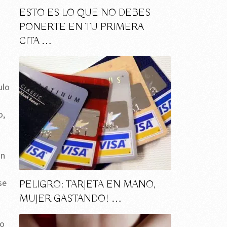
ESTO ES LO QUE NO DEBES
PONERTE EN TU PRIMERA
CITA …
ulo
o,
an
se
PELIGRO: TARJETA EN MANO,
MUJER GASTANDO! …
 o