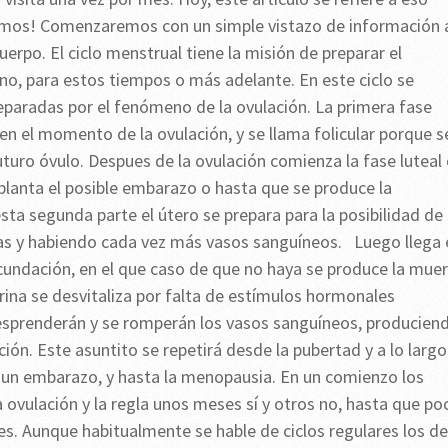
amos! Comenzaremos con un simple vistazo de información 
erpo. El ciclo menstrual tiene la misión de preparar el
no, para estos tiempos o más adelante. En este ciclo se
, separadas por el fenómeno de la ovulación. La primera fase
en el momento de la ovulación, y se llama folicular porque s
futuro óvulo. Despues de la ovulación comienza la fase luteal
planta el posible embarazo o hasta que se produce la
esta segunda parte el útero se prepara para la posibilidad de
as y habiendo cada vez más vasos sanguíneos. Luego llega 
cundación, en el que caso de que no haya se produce la mue
rina se desvitaliza por falta de estímulos hormonales
sprenderán y se romperán los vasos sanguíneos, producien
ón. Este asuntito se repetirá desde la pubertad y a lo largo
un embarazo, y hasta la menopausia. En un comienzo los
a ovulación y la regla unos meses sí y otros no, hasta que po
s. Aunque habitualmente se hable de ciclos regulares los de