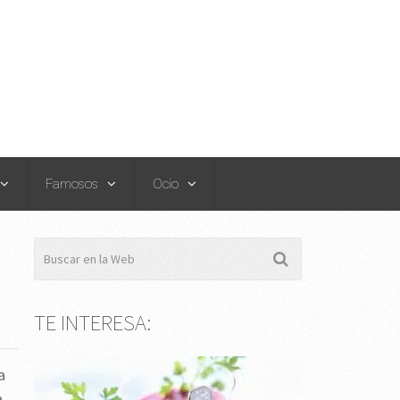
Famosos
Ocio
TE INTERESA:
a
a