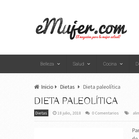
Belleza
Salud
Cocina
D
Inicio
Dietas
Dieta paleolítica
DIETA PALEOLÍTICA
Dietas
18 julio, 2018
0 Comentarios
ali
Par
de 