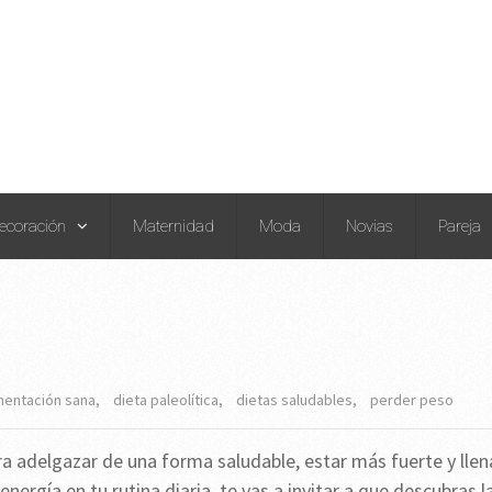
ecoración
Maternidad
Moda
Novias
Pareja
mentación sana
,
dieta paleolítica
,
dietas saludables
,
perder peso
a adelgazar de una forma saludable, estar más fuerte y llen
energía en tu rutina diaria, te vas a invitar a que descubras l