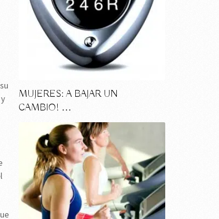
 su
MUJERES: A BAJAR UN
 y
CAMBIO! …
e
l
que