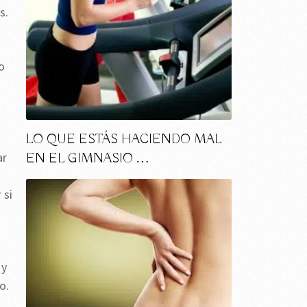
s.
o
LO QUE ESTÁS HACIENDO MAL
ar
EN EL GIMNASIO …
 si
 y
o.