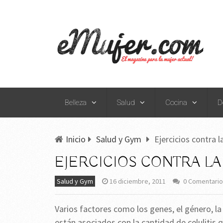
Belleza
Salud
Cocina
D
Inicio
Salud y Gym
Ejercicios contra la
EJERCICIOS CONTRA LA
Salud y Gym
16 diciembre, 2011
0 Comentari
Varios factores como los genes, el género, la 
están asociados con la cantidad de celulitis q