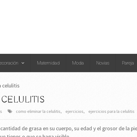
ecoración
Maternidad
Moda
Novias
Pareja
 celulitis
 CELULITIS
os
como eliminar la celulitis
,
ejercicios
,
ejercicios para la celulitis
cantidad de grasa en su cuerpo, su edad y el grosor de la pie
ue tienes o que se haga visible.