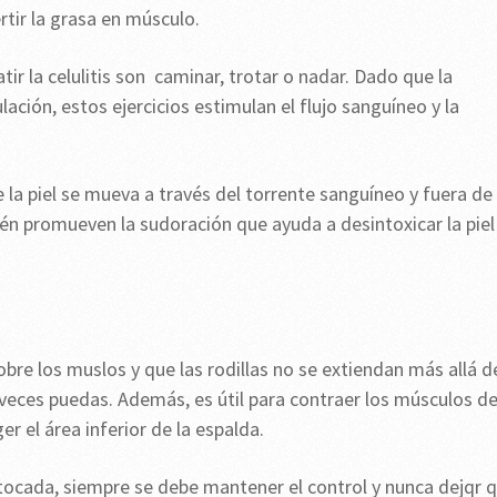
ertir la grasa en músculo.
ir la celulitis son caminar, trotar o nadar. Dado que la
lación, estos ejercicios estimulan el flujo sanguíneo y la
la piel se mueva a través del torrente sanguíneo y fuera de
én promueven la sudoración que ayuda a desintoxicar la piel
bre los muslos y que las rodillas no se extiendan más allá d
veces puedas. Además, es útil para contraer los músculos de
er el área inferior de la espalda.
tocada, siempre se debe mantener el control y nunca dejqr 