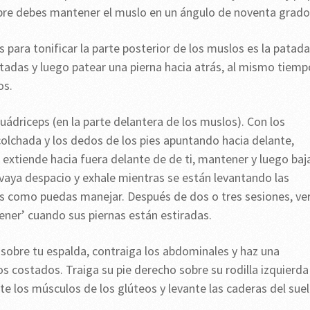
mpre debes mantener el muslo en un ángulo de noventa grado
 para tonificar la parte posterior de los muslos es la patada
atadas y luego patear una pierna hacia atrás, al mismo tiemp
os.
cuádriceps (en la parte delantera de los muslos). Con los
colchada y los dedos de los pies apuntando hacia delante,
extiende hacia fuera delante de de ti, mantener y luego baj
vaya despacio y exhale mientras se están levantando las
nes como puedas manejar. Después de dos o tres sesiones, ver
ner’ cuando sus piernas están estiradas.
sobre tu espalda, contraiga los abdominales y haz una
os costados. Traiga su pie derecho sobre su rodilla izquierda
iete los músculos de los glúteos y levante las caderas del suel