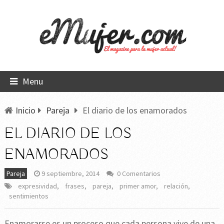
Menu
Inicio
Pareja
El diario de los enamorados
EL DIARIO DE LOS
ENAMORADOS
Pareja
9 septiembre, 2014
0 Comentarios
expresividad
,
frases
,
pareja
,
primer amor
,
relación
,
sentimientos
Enamorarse es un proceso que cada persona vive de una