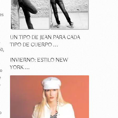
es
UN TIPO DE JEAN PARA CADA
e
TIPO DE CUERPO …
0,
INVIERNO: ESTILO NEW
YORK …
do
e
o
o