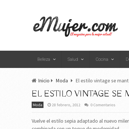
Belleza
Salud
Cocina
D
Inicio
Moda
El estilo vintage se man
EL ESTILO VINTAGE SE
Moda
28 febrero, 2012
0 Comentarios
Vuelve el estilo sepia adaptado al nuevo mil
combinada con un toque de modernidad.