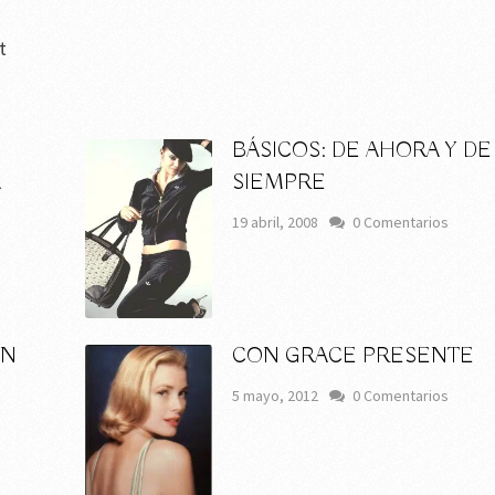
t
BÁSICOS: DE AHORA Y DE
A
SIEMPRE
19 abril, 2008
0 Comentarios
ON
CON GRACE PRESENTE
5 mayo, 2012
0 Comentarios
s