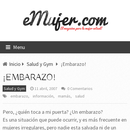
Menu
Inicio
Salud y Gym
¡Embarazo!
¡EMBARAZO!
Salud y Gym
11 abril, 2007
0 Comentarios
embarazo
,
información
,
mamás
,
salud
Pero, ¿quién toca a mi puerta? ¿Un embarazo?
Es una situación que puede ocurrir, y es más frecuente en
mujeres irregulares, pero nadie esta salvada ni de un