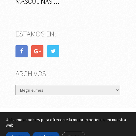
MASCULINAS …
ESTAMOS EN:
ARCHIVOS
Archivos
Utilizamos cookies para ofrecerte la mejor experiencia en nuestra
eMujer.com
Copyright © 2026.
web.
Contactar
||
Datos Legales y Privacidad
y
Política de