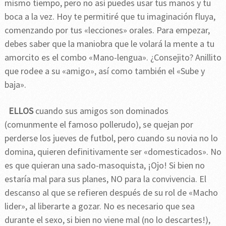
mismo tiempo, pero no así puedes usar tus manos y tu
boca a la vez. Hoy te permitiré que tu imaginación fluya,
comenzando por tus «lecciones» orales. Para empezar,
debes saber que la maniobra que le volará la mente a tu
amorcito es el combo «Mano-lengua». ¿Consejito? Anillito
que rodee a su «amigo», así como también el «Sube y
baja».
ELLOS
cuando sus amigos son dominados
(comunmente el famoso pollerudo), se quejan por
perderse los jueves de futbol, pero cuando su novia no lo
domina, quieren definitivamente ser «domesticados». No
es que quieran una sado-masoquista, ¡Ojo! Si bien no
estaría mal para sus planes, NO para la convivencia. El
descanso al que se refieren después de su rol de «Macho
lider», al liberarte a gozar. No es necesario que sea
durante el sexo, si bien no viene mal (no lo descartes!),