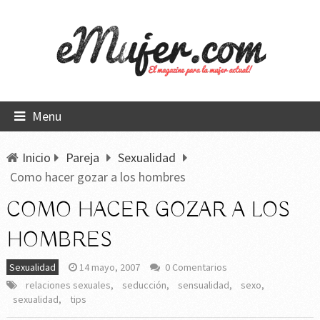
Menu
Inicio
Pareja
Sexualidad
Como hacer gozar a los hombres
COMO HACER GOZAR A LOS
HOMBRES
Sexualidad
14 mayo, 2007
0 Comentarios
relaciones sexuales
,
seducción
,
sensualidad
,
sexo
,
sexualidad
,
tips