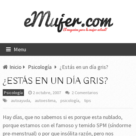
Menu
Inicio
Psicología
¿Estás en un día gris?
¿ESTÁS EN UN DÍA GRIS?
Psicología
2 octubre, 2007
2 Comentarios
autoayuda
,
autoestima
,
psicología
,
tips
Hay días, que no sabemos si es porque esta nublado,
porque estamos con el famoso y temido SPM (síndorme
pre-menstrual) o por que insólita razón, pero nos