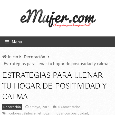
Menu
Inicio
Decoración
Estrategias para llenar tu hogar de positividad y calma
ESTRATEGIAS PARA LLENAR
TU HOGAR DE POSITIVIDAD Y
CALMA
Decoración
2 mayo, 2016
0 Comentarios
colores cálidos en el hogar
,
hogar con positividad
,