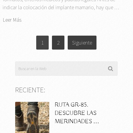
indicar la colocación del implante mamario, hay que …
Leer Más
PAGINACIÓN
1
2
Siguiente
DE
ENTRADAS
RECIENTE:
RUTA GR-85.
DESCUBRE LAS
MERINDADES …