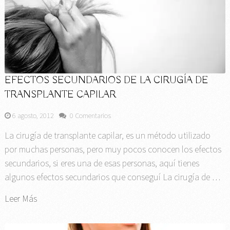
EFECTOS SECUNDARIOS DE LA CIRUGÍA DE
TRANSPLANTE CAPILAR
6 agosto, 2012
0 Comentarios
La cirugía de transplante capilar, es un método utilizado
por muchas personas, pero muy pocos conocen los efectos
secundarios, si eres una de esas personas, aquí tienes
algunos efectos secundarios que conseguí La cirugía de …
Leer Más