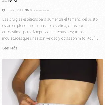
SENOS
31 julio, 2013
0 Comentarios
Las cirugías estéticas para aumentar el tamaño del busto
están en pleno furor, unas por estética, otras por
autoestima, pero siempre con muchas preguntas e
inquietudes que unas son verdad y otras son mito. Aquí …
Leer Más