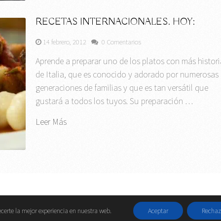
RECETAS INTERNACIONALES. HOY:
14 febrero, 2012
0 Comentarios
Aprende a preparar uno de los platos con más histori
de Italia, que es conocido y adorado por numerosas
generaciones de familias y que es tan versátil que
gustará a todos los tuyos. Su preparación …
Leer Más
Contactar
||
Da
certe la mejor experiencia en nuestra web.
Aceptar
Rechaz