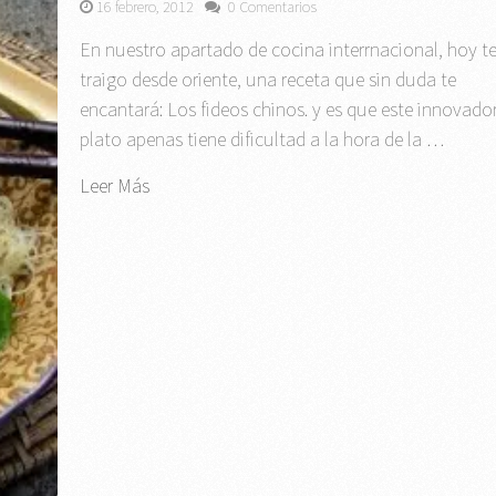
16 febrero, 2012
0 Comentarios
En nuestro apartado de cocina interrnacional, hoy t
traigo desde oriente, una receta que sin duda te
encantará: Los fideos chinos. y es que este innovado
plato apenas tiene dificultad a la hora de la …
Leer Más