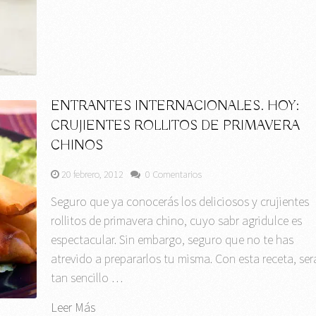
ENTRANTES INTERNACIONALES. HOY:
CRUJIENTES ROLLITOS DE PRIMAVERA
CHINOS
20 febrero, 2012
0 Comentarios
Seguro que ya conocerás los deliciosos y crujientes
rollitos de primavera chino, cuyo sabr agridulce es
espectacular. Sin embargo, seguro que no te has
atrevido a prepararlos tu misma. Con esta receta, ser
tan sencillo …
Leer Más