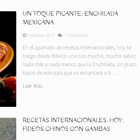
UN TOQUE PICANTE: ENCHILADA
MEXICANA
19 febrero, 2012
1 Comentario
En el apartado de recetas internacionales, hoy te
traigo desde México una con mucho, mucho sabor,
nada más y nada menos que la Enchilada. Un plato
típico de este país que os encantará a ti …
Leer Más
RECETAS INTERNACIONALES. HOY:
FIDEOS CHINOS CON GAMBAS