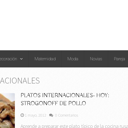
ecoración
Maternidad
Moda
Novias
Pareja
NACIONALES
PLATOS INTERNACIONALES- HOY:
STROGONOFF DE POLLO
1 mayo, 2012
0 Comentarios
Aprende a preparar este plato típico de la cocina rus