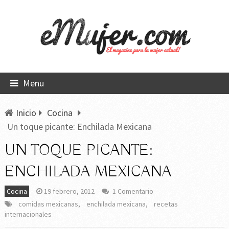
Menu
Inicio
Cocina
Un toque picante: Enchilada Mexicana
UN TOQUE PICANTE:
ENCHILADA MEXICANA
Cocina
19 febrero, 2012
1 Comentario
comidas mexicanas
,
enchilada mexicana
,
recetas
internacionales