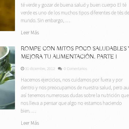
té verde y gozar de buena salud y buen cuerpo El té
verde es uno de los muchos tipos diferentes de tés de
mundo. Sin embargo, …
Leer Más
ROMPE CON MITOS POCO SALUDABLES 
MEJORA TU ALIMENTACIÓN. PARTE I
31 diciembre, 2012
0 Comentarios
Hacemos ejercicios, nos cuidamos por fuera y por
dentro y nos preocupamos de nuestra salud, pero a
así tenemos numerosas dudas sobre la nutrición que
nos lleva a pensar que algo no estamos haciendo
bien. …
Leer Más