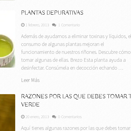
PLANTAS DEPURATIVAS
1 febrero, 2013
1 Comentario
Además de ayudarnos a eliminar toxinas y líquidos, e
consumo de algunas plantas mejoran el
funcionamiento de nuestros riñones. Descubre cómo
tomar algunas de ellas. Brezo Esta planta ayuda a
desinfectar. Consúmela en decocción echando …
Leer Más
RAZONES POR LAS QUE DEBES TOMAR 
VERDE
20 enero, 2013
0 Comentarios
Aquí tienes algunas razones por las que debes tomar