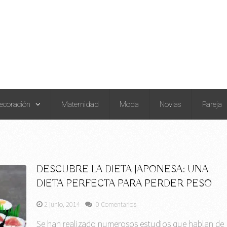
ecoración
Maternidad
Moda
Novias
Pareja
DESCUBRE LA DIETA JAPONESA: UNA
DIETA PERFECTA PARA PERDER PESO
2 junio, 2014
0 Comentarios
Se han realizado numerosos estudios que hablan de