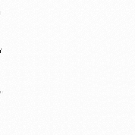
l
Y
un