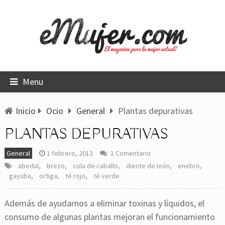
Menu
Inicio
Ocio
General
Plantas depurativas
PLANTAS DEPURATIVAS
General
1 febrero, 2013
1 Comentario
abedul
,
brezo
,
cola de caballo
,
diente de león
,
enebro
,
gayuba
,
ortiga
,
té rojo
,
té verde
Además de ayudarnos a eliminar toxinas y líquidos, el
consumo de algunas plantas mejoran el funcionamiento