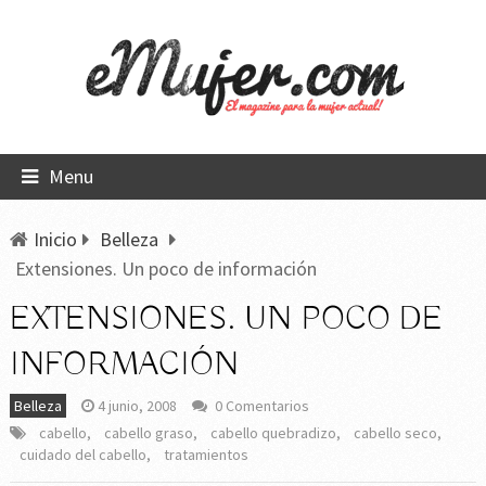
Menu
Inicio
Belleza
Extensiones. Un poco de información
EXTENSIONES. UN POCO DE
INFORMACIÓN
Belleza
4 junio, 2008
0 Comentarios
cabello
,
cabello graso
,
cabello quebradizo
,
cabello seco
,
cuidado del cabello
,
tratamientos