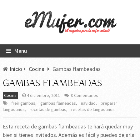
Menu
Inicio
Cocina
Gambas flambeadas
GAMBAS FLAMBEADAS
Cocina
4 diciembre, 2011
0 Comentarios
freir gambas
,
gambas flameadas
,
navidad
,
preparar
langostinos
,
recetas de gambas
,
recetas de langostinos
Esta receta de gambas flambeadas te hará quedar muy
bien si tienes invitados. Además es fácil y puedes dejarla