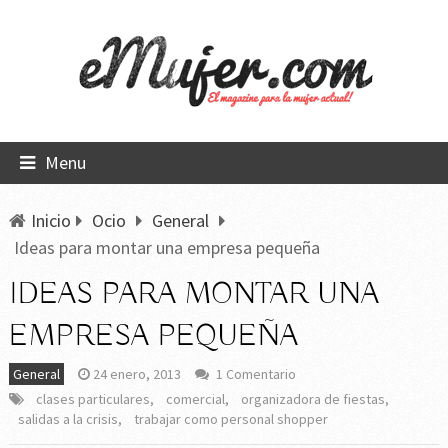
Menu
Inicio
Ocio
General
Ideas para montar una empresa pequeña
IDEAS PARA MONTAR UNA
EMPRESA PEQUEÑA
General
24 enero, 2013
1 Comentario
clases particulares
,
comercial
,
organizadora de fiestas
,
salidas a la crisis
,
trabajar como personal shopper