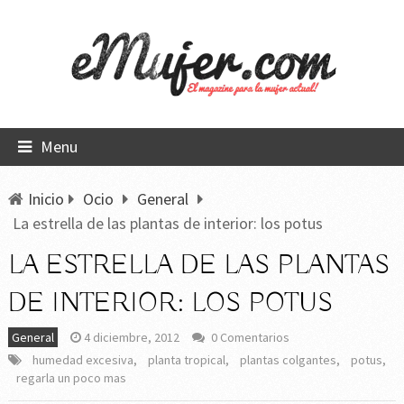
Menu
Inicio
Ocio
General
La estrella de las plantas de interior: los potus
LA ESTRELLA DE LAS PLANTAS
DE INTERIOR: LOS POTUS
General
4 diciembre, 2012
0 Comentarios
humedad excesiva
,
planta tropical
,
plantas colgantes
,
potus
,
regarla un poco mas