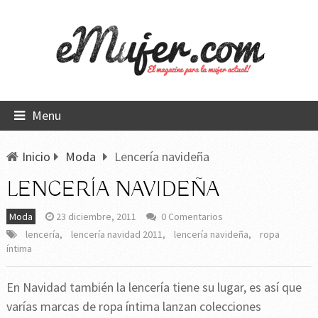
Menu
Inicio
Moda
Lencería navideña
LENCERÍA NAVIDEÑA
Moda
23 diciembre, 2011
0 Comentarios
lencería
,
lencería navidad 2011
,
lencería navideña
,
ropa
íntima
En Navidad también la lencería tiene su lugar, es así que
varías marcas de ropa íntima lanzan colecciones