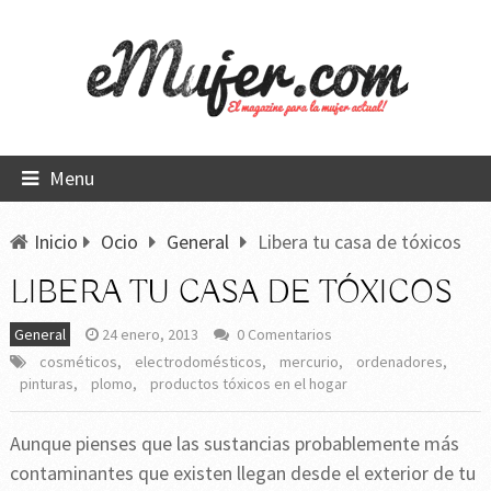
Menu
Inicio
Ocio
General
Libera tu casa de tóxicos
LIBERA TU CASA DE TÓXICOS
General
24 enero, 2013
0 Comentarios
cosméticos
,
electrodomésticos
,
mercurio
,
ordenadores
,
pinturas
,
plomo
,
productos tóxicos en el hogar
Aunque pienses que las sustancias probablemente más
contaminantes que existen llegan desde el exterior de tu