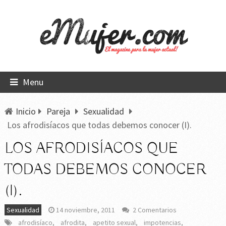
Menu
Inicio
Pareja
Sexualidad
Los afrodisíacos que todas debemos conocer (I).
LOS AFRODISÍACOS QUE
TODAS DEBEMOS CONOCER
(I).
Sexualidad
14 noviembre, 2011
2 Comentarios
afrodisíaco
,
afrodita
,
apetito sexual
,
impotencias
,