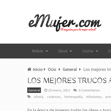
Belleza
Salud
Cocina
D
Inicio
Ocio
General
Los mejores tr
LOS MEJORES TRUCOS A
General
20 enero, 2013
0 Comentarios
afonía
,
cataroos
,
homeopatía
,
infusiones
,
pre
En la época de invierno todas las ideas y tr