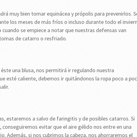
endrá muy bien tomar equinácea y própolis para prevenirlos. S
te los meses de más fríos o incluso durante todo el invier
 cuando se empiece a notar que nuestras defensas van
tomas de catarro o resfriado.
 éste una blusa, nos permitirá ir regulando nuestra
e esté caliente, debemos ir quitándonos la ropa poco a po
alir.
 estaremos a salvo de faringitis y de posibles catarros. Si
r, conseguiremos evitar que el aire gélido nos entre en una
io. Además, si nos cubrimos la cabeza, nos ahorraremos el