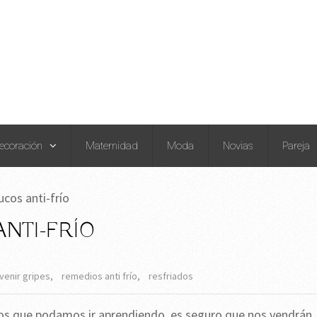
ecoración
Maternidad
Moda
Novias
Pareja
ucos anti-frío
NTI-FRÍO
venir gripes
,
remedios anti frío
,
resfriados
ucos que podamos ir aprendiendo, es seguro que nos vendrán