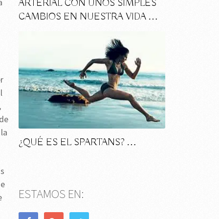
a
ARTERIAL CON UNOS SIMPLES
CAMBIOS EN NUESTRA VIDA …
r
l
,
 de
la
¿QUÉ ES EL SPARTANS? …
as
ue
ESTAMOS EN:
e