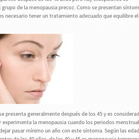
el grupo de la menopausia precoz. Como se presentan sínto
 es necesario tener un tratamiento adecuado que equilibre el
 se presenta generalmente después de los 45 y es considera
er experimenta la menopausia cuando los periodos menstrua
 dejar pasar mínimo un año con este síntoma. Según las eda
ntes de los 40 años, de los 40 y 45 es menopausia tempran