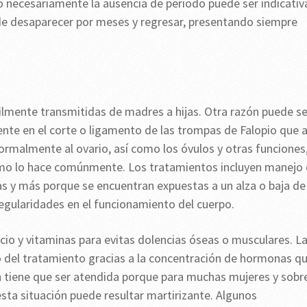
 necesariamente la ausencia de periodo puede ser indicativ
ede desaparecer por meses y regresar, presentando siempre
ilmente transmitidas de madres a hijas. Otra razón puede se
ente en el corte o ligamento de las trompas de Falopio que a
 normalmente al ovario, así como los óvulos y otras funciones
omo lo hace comúnmente. Los tratamientos incluyen manejo
s y más porque se encuentran expuestas a un alza o baja de 
egularidades en el funcionamiento del cuerpo.
io y vitaminas para evitas dolencias óseas o musculares. L
o del tratamiento gracias a la concentración de hormonas q
én tiene que ser atendida porque para muchas mujeres y sobr
sta situación puede resultar martirizante. Algunos