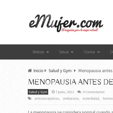
Belleza
Salud
Cocina
D
Inicio
Salud y Gym
Menopausia antes
MENOPAUSIA ANTES DE
Salud y Gym
7 junio, 2012
0 Comentarios
anticonceptivos
,
embarazo
,
esterilidad
,
hormo
La menopausia se considera normal cuando a