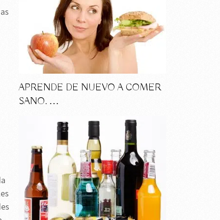
mas
APRENDE DE NUEVO A COMER
SANO. …
da
les
des
a,