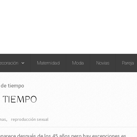
ecoración
Maternidad
Moda
Novias
Pareja
 de tiempo
 TIEMPO
nas
,
reproducción sexual
parece después de los 45 años pero hay excepciones es