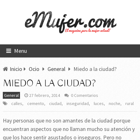
Menu
Inicio
Ocio
General
Miedo a la ciudad?
MIEDO A LA CIUDAD?
General
27 febrero, 2014
0 Comentarios
calles
,
cemento
,
ciudad
,
inseguridad
,
luces
,
noche
,
rural
Hay personas que no son amantes de la ciudad porque
encuentran aspectos que no llaman mucho su atención y
que los hace sentir asustados o inseguros. Pero no