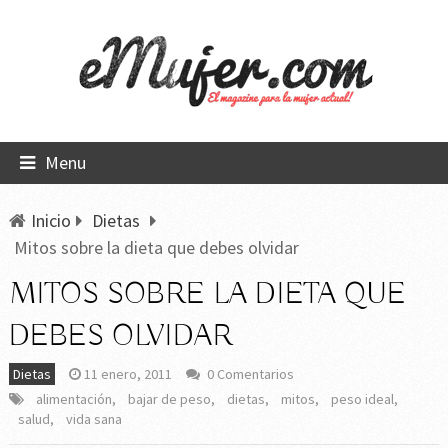
Menu
Inicio
Dietas
Mitos sobre la dieta que debes olvidar
MITOS SOBRE LA DIETA QUE
DEBES OLVIDAR
Dietas
11 enero, 2011
0 Comentarios
alimentación
,
bajar de peso
,
dietas
,
mitos
,
peso ideal
,
salud
,
vida sana